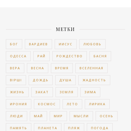
МЕТКИ
БОГ
ВАРДИЕВ
ИИСУС
ЛЮБОВЬ
ОДЕССА
РАЙ
РОЖДЕСТВО
БАСНЯ
ВЕРА
ВЕСНА
ВРЕМЯ
ВСЕЛЕННАЯ
ВІРШІ
ДОЖДЬ
ДУША
ЖАДНОСТЬ
ЖИЗНЬ
ЗАКАТ
ЗЕМЛЯ
ЗИМА
ИРОНИЯ
КОСМОС
ЛЕТО
ЛИРИКА
ЛЮДИ
МАЙ
МИР
МЫСЛИ
ОСЕНЬ
ПАМЯТЬ
ПЛАНЕТА
ПЛЯЖ
ПОГОДА