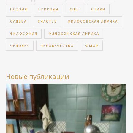
ПОЭЗИЯ
ПРИРОДА
СНЕГ
СТИХИ
СУДЬБА
СЧАСТЬЕ
ФИЛОСОВСКАЯ ЛИРИКА
ФИЛОСОФИЯ
ФИЛОСОФСКАЯ ЛИРИКА
ЧЕЛОВЕК
ЧЕЛОВЕЧЕСТВО
ЮМОР
Новые публикации