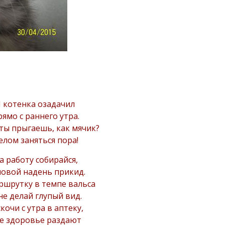
Я котенка озадачил
ямо с раннего утра.
ты прыгаешь, как мячик?
елом заняться пора!
а работу собирайся,
овой надень прикид.
ршрутку в темпе вальса
не делай глупый вид.
кочи с утра в аптеку,
е здоровье раздают