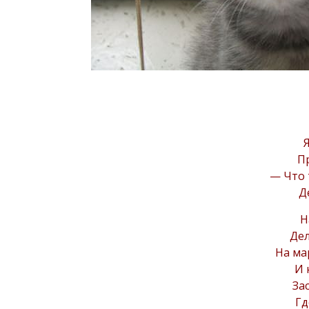
Пр
— Что 
Д
Н
Дел
На ма
И 
Зас
Гд