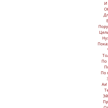
И
О
Дл
Пору
Целы
Ну
Пока
То
По 
П
По 
Ах!
Т
Эй
Пр
О