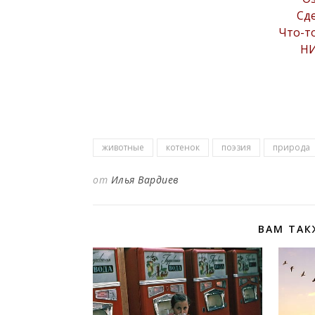
Сде
Что-т
НИ
животные
котенок
поэзия
природа
от
Илья Вардиев
ВАМ ТАК