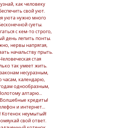
 узнай, как человеку
беспечить свой уют.
я уюта нужно много
Бесконечной суеты.
гаться с кем-то строго,
й день лепить понты.
жно, нервы напрягая,
зать начальству прыть.
Человеческая стая
лько так умеет жить.
законам несуразным,
о часам, календарю,
годам однообразным,
Золотому алтарю…
 Волшебные кредиты!
елефон и интернет…
! Котенок неумытый!
омяукай свой ответ.
задаченный котенок