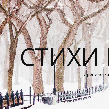
СТИХИ
Ироническа