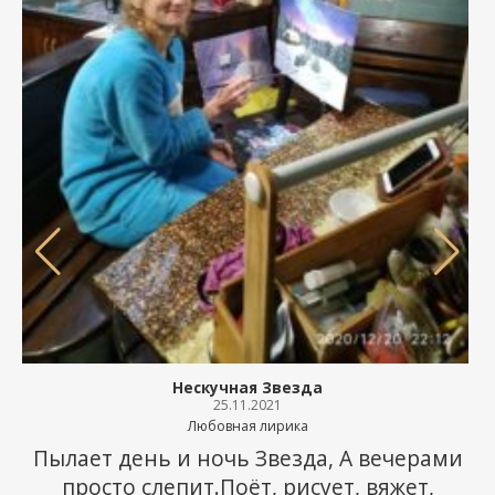
Нескучная Звезда
25.11.2021
Любовная лирика
Пылает день и ночь Звезда, А вечерами
просто слепит.Поёт, рисует, вяжет,