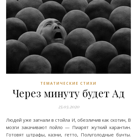
ТЕМАТИЧЕСКИЕ СТИХИ
Через минуту будет Ад
25.03.2020
Людей уже загнали в стойла И, обезличив как скотин, В
мозги закачивают пойло — Пиарят жуткий карантин.
Готовят штрафы, казни, гетто, Полуголодные бунты.