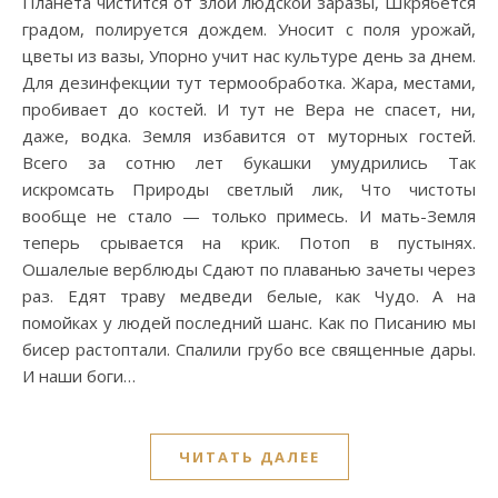
Планета чистится от злой людской заразы, Шкрябется
градом, полируется дождем. Уносит с поля урожай,
цветы из вазы, Упорно учит нас культуре день за днем.
Для дезинфекции тут термообработка. Жара, местами,
пробивает до костей. И тут не Вера не спасет, ни,
даже, водка. Земля избавится от муторных гостей.
Всего за сотню лет букашки умудрились Так
искромсать Природы светлый лик, Что чистоты
вообще не стало — только примесь. И мать-Земля
теперь срывается на крик. Потоп в пустынях.
Ошалелые верблюды Сдают по плаванью зачеты через
раз. Едят траву медведи белые, как Чудо. А на
помойках у людей последний шанс. Как по Писанию мы
бисер растоптали. Спалили грубо все священные дары.
И наши боги…
ЧИТАТЬ ДАЛЕЕ