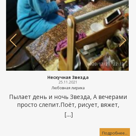
Нескучная Звезда
25.11.2021
Любовная лирика
Пылает день и ночь Звезда, А вечерами
просто слепит.Поёт, рисует, вяжет,
лепит…И не скучает никогда — Совсем
[...]
нескучная Звезда. Гоняет быстро и
легкоПо ограмадному простору.Свернуть
Подробнее...
у