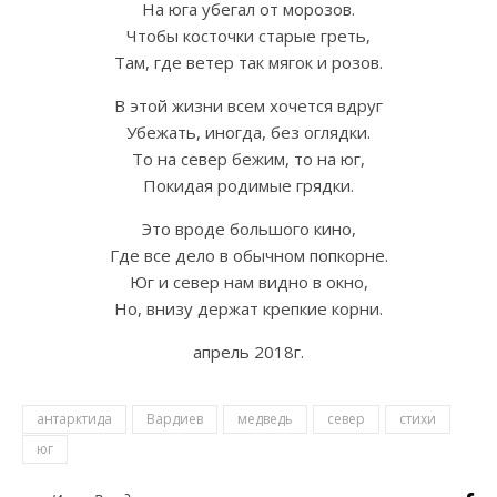
На юга убегал от морозов.
Чтобы косточки старые греть,
Там, где ветер так мягок и розов.
В этой жизни всем хочется вдруг
Убежать, иногда, без оглядки.
То на север бежим, то на юг,
Покидая родимые грядки.
Это вроде большого кино,
Где все дело в обычном попкорне.
Юг и север нам видно в окно,
Но, внизу держат крепкие корни.
апрель 2018г.
антарктида
Вардиев
медведь
север
стихи
юг