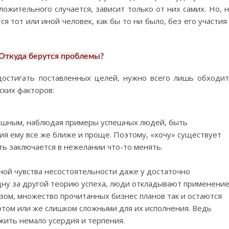
оложительного случается, зависит только от них самих. Но, 
ся тот или иной человек, как бы то ни было, без его участия
Откуда берутся проблемы?
остигать поставленных целей, нужно всего лишь обходи
ких факторов:
пешным, наблюдая примеры успешных людей, быть
я ему все же ближе и проще. Поэтому, «хочу» существует
ть заключается в нежелании что-то менять.
ной чувства несостоятельности даже у достаточно
дну за другой теорию успеха, люди откладывают применени
азом, множество прочитанных бизнес планов так и остаются
том или же слишком сложными для их исполнения. Ведь
жить немало усердия и терпения.