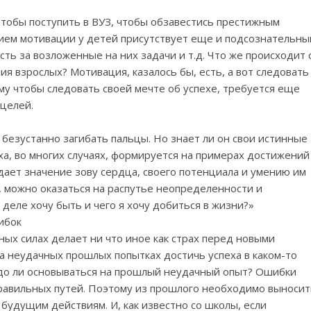
тобы поступить в ВУЗ, чтобы обзавестись престижным
вием мотивации у детей присутствует еще и подсознательны
ть за возложенные на них задачи и т.д. Что же происходит 
я взрослых? Мотивация, казалось бы, есть, а вот следовать
му чтобы следовать своей мечте об успехе, требуется еще
 целей.
т безустанно загибать пальцы. Но знает ли он свои истинные
ха, во многих случаях, формируется на примерах достижений
ридает значение зову сердца, своего потенциала и умению им
е, можно оказаться на распутье неопределенности и
 деле хочу быть и чего я хочу добиться в жизни?»
ибок
ых силах делает ни что иное как страх перед новыми
 неудачных прошлых попытках достичь успеха в каком-то
адо ли основываться на прошлый неудачный опыт? Ошибки
правильных путей. Поэтому из прошлого необходимо выносит
будущим действиям. И, как известно со школы, если