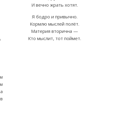
И вечно жрать хотят.
Я бодро и привычно.
Кормлю мыслей полёт.
Материя вторична —
?
Кто мыслит, тот поймет.
ом
ым
на
ув