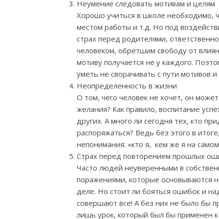
Неумение следовать мотивам и целям
Хорошо учиться в школе необходимо, ч
местом работы и т.д. Но под воздейст
страх перед родителями, ответственнос
человеком, обретшим свободу от влияни
мотиву получается не у каждого. Поэто
уметь не сворачивать с пути мотивов и
Неопределенность в жизни
О том, чего человек не хочет, он може
желания? Как правило, воспитание успе
других. А много ли сегодня тех, кто п
распоряжаться? Ведь без этого в итог
непонимания: «кто я, кем же я на самом
Страх перед повторением прошлых ош
Часто людей неуверенными в собственн
поражениями, которые основываются на
деле. Но стоит ли бояться ошибок и н
совершают все! А без них не было бы 
лишь урок, который был бы применен к 