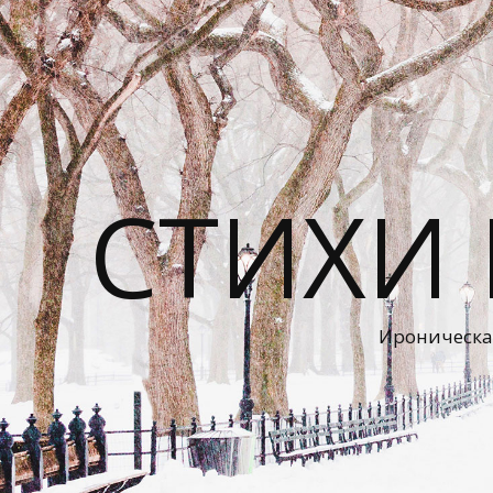
СТИХИ
Ироническа