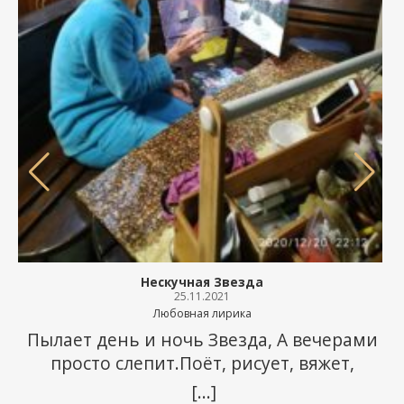
Нескучная Звезда
25.11.2021
Любовная лирика
Пылает день и ночь Звезда, А вечерами
просто слепит.Поёт, рисует, вяжет,
лепит…И не скучает никогда — Совсем
[...]