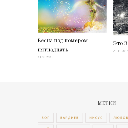
Весна под номером
Это З
пятнадцать
29.11.201
11.03.2015
МЕТКИ
БОГ
ВАРДИЕВ
ИИСУС
ЛЮБО