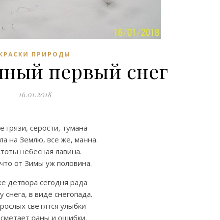
КРАСКИ ПРИРОДЫ
нный первый снег
16.01.2018
е грязи, серости, тумана
а на Землю, все же, манна.
тоты небесная лавина.
 что от Зимы уж половина.
же детвора сегодня рада
 снега, в виде снегопада.
зрослых светятся улыбки —
 сметает раны и ошибки.