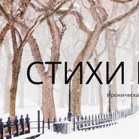
СТИХИ
Ироническа