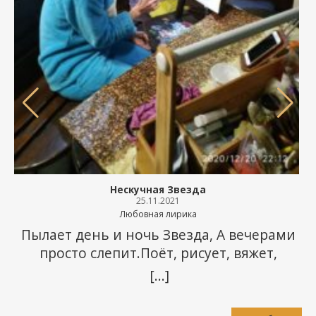
Нескучная Звезда
25.11.2021
Любовная лирика
Пылает день и ночь Звезда, А вечерами
просто слепит.Поёт, рисует, вяжет,
лепит…И не скучает никогда — Совсем
[...]
нескучная Звезда. Гоняет быстро и
легкоПо ограмадному простору.Свернуть