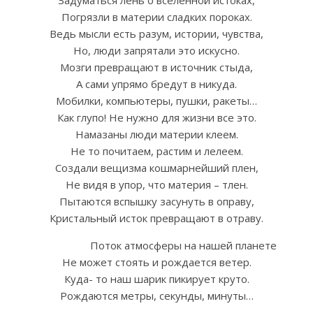
Задуматься лень о вселенной истоках,
Погрязли в материи сладких пороках.
Ведь мысли есть разум, истории, чувства,
Но, люди запрятали это искусно.
Мозги превращают в источник стыда,
А сами упрямо бредут в никуда.
Мобилки, компьютеры, пушки, ракеты…
Как глупо! Не нужно для жизни все это.
Намазаны люди материи клеем.
Не то почитаем, растим и лелеем.
Создали вещизма кошмарнейший плен,
Не видя в упор, что материя – тлен.
Пытаются вспышку засунуть в оправу,
Кристальный исток превращают в отраву.
Поток атмосферы на нашей планете
Не может стоять и рождается ветер.
Куда- то наш шарик пикирует круто.
Рождаются метры, секунды, минуты…