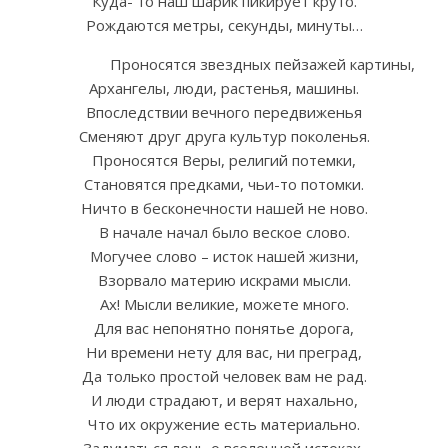
Куда- то наш шарик пикирует круто.
Рождаются метры, секунды, минуты…
Проносятся звездных пейзажей картины,
Архангелы, люди, растенья, машины.
Впоследствии вечного передвиженья
Сменяют друг друга культур поколенья.
Проносятся Веры, религий потемки,
Становятся предками, чьи-то потомки.
Ничто в бесконечности нашей не ново.
В начале начал было веское слово.
Могучее слово – исток нашей жизни,
Взорвало материю искрами мысли.
Ах! Мысли великие, можете много.
Для вас непонятно понятье дорога,
Ни времени нету для вас, ни преград,
Да только простой человек вам не рад.
И люди страдают, и верят нахально,
Что их окружение есть материально.