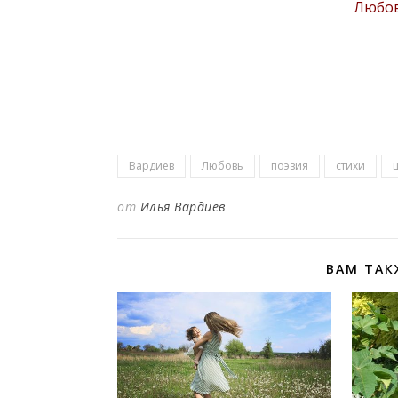
Любов
Вардиев
Любовь
поэзия
стихи
от
Илья Вардиев
ВАМ ТАК