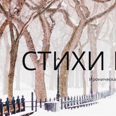
СТИХИ
Ироническа