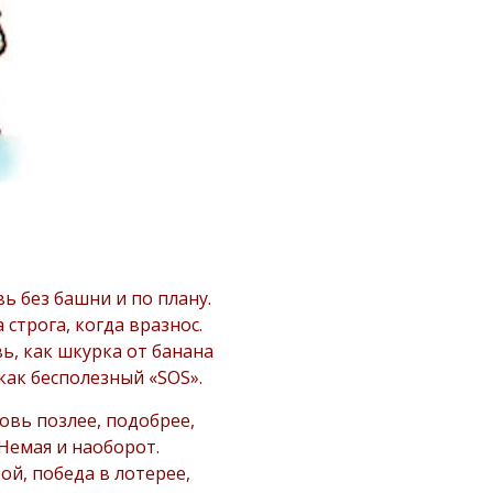
ь без башни и по плану.
 строга, когда вразнос.
ь, как шкурка от банана
как бесполезный «SOS».
вь позлее, подобрее,
Немая и наоборот.
ой, победа в лотерее,