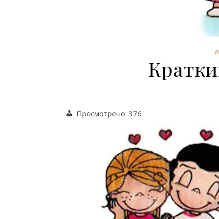
Кратки
Просмотрено:
376