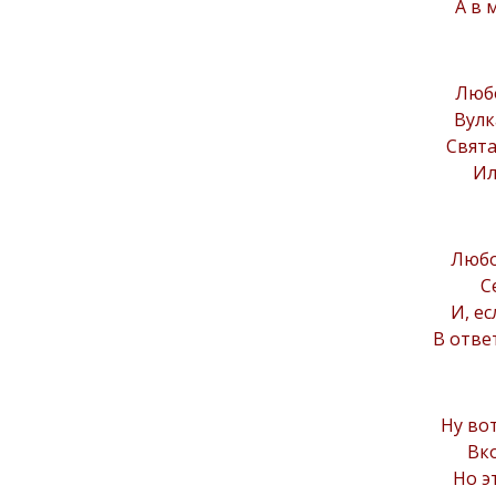
А в 
Любо
Вулк
Свята
Ил
Любо
С
И, е
В отве
Ну вот
Вко
Но э