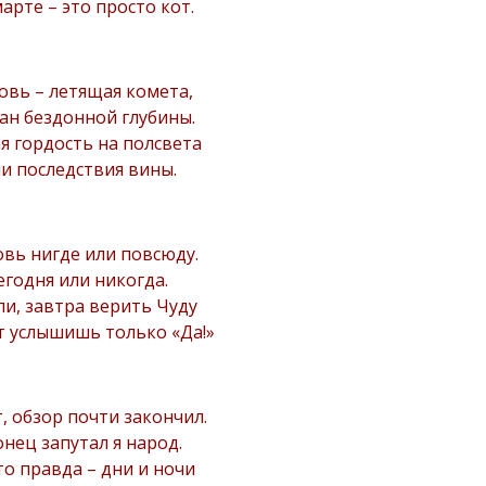
марте – это просто кот.
вь – летящая комета,
ан бездонной глубины.
я гордость на полсвета
и последствия вины.
вь нигде или повсюду.
егодня или никогда.
сли, завтра верить Чуду
т услышишь только «Да!»
, обзор почти закончил.
нец запутал я народ.
то правда – дни и ночи