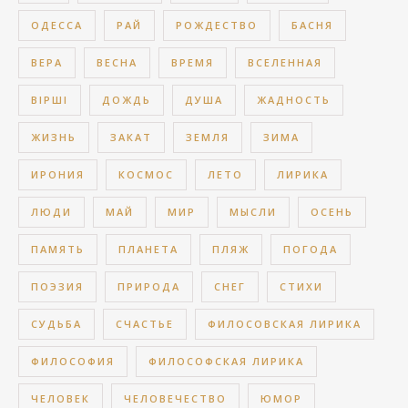
ОДЕССА
РАЙ
РОЖДЕСТВО
БАСНЯ
ВЕРА
ВЕСНА
ВРЕМЯ
ВСЕЛЕННАЯ
ВІРШІ
ДОЖДЬ
ДУША
ЖАДНОСТЬ
ЖИЗНЬ
ЗАКАТ
ЗЕМЛЯ
ЗИМА
ИРОНИЯ
КОСМОС
ЛЕТО
ЛИРИКА
ЛЮДИ
МАЙ
МИР
МЫСЛИ
ОСЕНЬ
ПАМЯТЬ
ПЛАНЕТА
ПЛЯЖ
ПОГОДА
ПОЭЗИЯ
ПРИРОДА
СНЕГ
СТИХИ
СУДЬБА
СЧАСТЬЕ
ФИЛОСОВСКАЯ ЛИРИКА
ФИЛОСОФИЯ
ФИЛОСОФСКАЯ ЛИРИКА
ЧЕЛОВЕК
ЧЕЛОВЕЧЕСТВО
ЮМОР