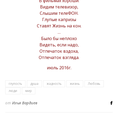
В фильмах хороши.
Видим телевизор,
Слышим телеФОН.
Глупые капризы
Ставят Жизнь на кон.
…
Было бы неплохо
Видеть, если надо,
Отпечаток вздоха,
Отпечаток взгляда.
июль 2016г.
глупость
душа
жадность
жизнь
Любовь
люди
мир
от
Илья Вардиев