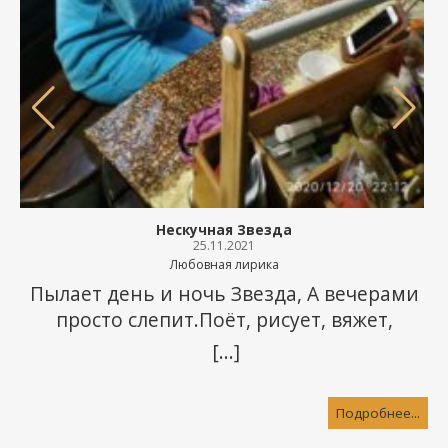
Нескучная Звезда
25.11.2021
Любовная лирика
Пылает день и ночь Звезда, А вечерами
просто слепит.Поёт, рисует, вяжет,
лепит…И не скучает никогда — Совсем
[...]
нескучная Звезда. Гоняет быстро и
легкоПо ограмадному простору.Свернуть
Подробнее...
у
любую может гору.Пусть далеко и высоко,