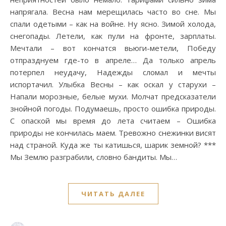
напрягала. Весна нам мерещилась часто во сне. Мы
спали одетыми – как на войне. Ну ясно. Зимой холода,
снегопады. Летели, как пули на фронте, зарплаты.
Мечтали – вот кончатся вьюги-метели, Победу
отпразднуем где-то в апреле… Да только апрель
потерпел неудачу, Надежды сломал и мечты
испортачил. Улыбка Весны – как оскал у старухи –
Напали морозные, белые мухи. Молчат предсказатели
знойной погоды. Подумаешь, просто ошибка природы.
С опаской мы время до лета считаем – Ошибка
природы не кончилась маем. Тревожно снежинки висят
над страной. Куда же ты катишься, шарик земной? ***
Мы Землю разграбили, словно бандиты. Мы…
ЧИТАТЬ ДАЛЕЕ