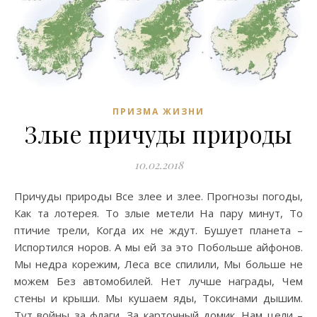
ПРИЗМА ЖИЗНИ
Злые причуды природы
10.02.2018
Причуды природы Все злее и злее. Прогнозы погоды,
Как та лотерея. То злые метели На пару минут, То
птичие трели, Когда их не ждут. Бушует планета –
Испортился норов. А мы ей за это Побольше айфонов.
Мы недра корежим, Леса все спилили, Мы больше не
можем Без автомобилей. Нет лучше награды, Чем
стены и крыши. Мы кушаем яды, Токсинами дышим.
Тут войны за флаги, За карточный домик. Нам цели –